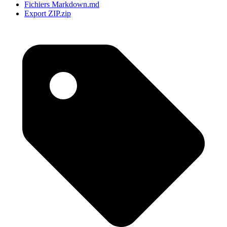
Fichiers Markdown
.md
Export ZIP
.zip