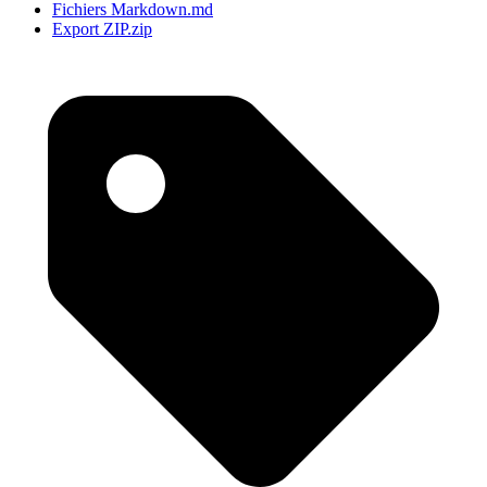
Fichiers Markdown
.md
Export ZIP
.zip