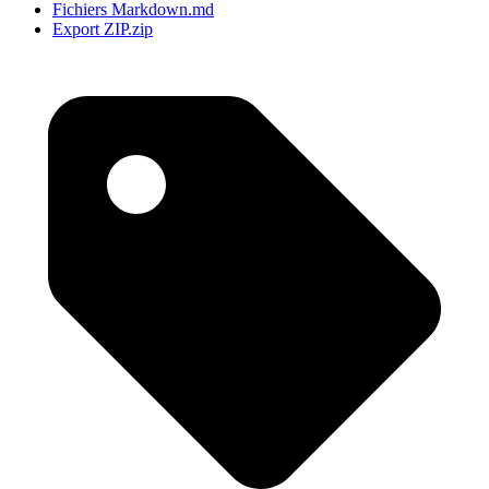
Fichiers Markdown
.md
Export ZIP
.zip