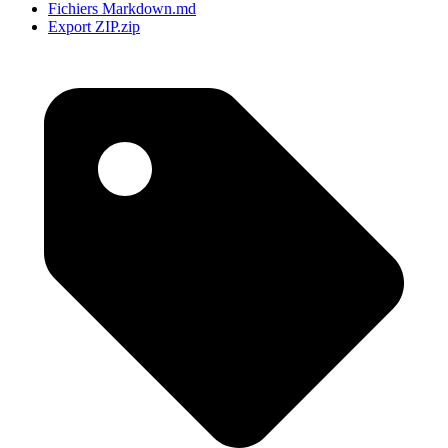
Fichiers Markdown
.md
Export ZIP
.zip